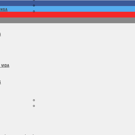
ENSA
S
 VIDA
S