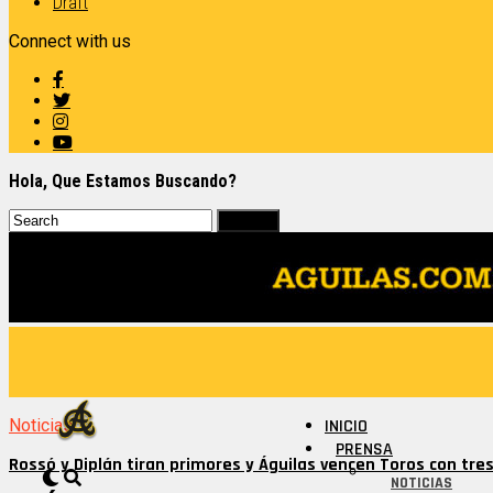
Draft
Connect with us
Hola, Que Estamos Buscando?
Noticias
INICIO
PRENSA
Rossó y Diplán tiran primores y Águilas vencen Toros con tres
NOTICIAS