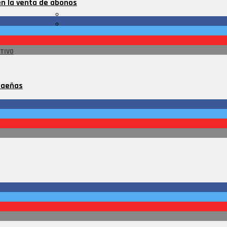
en la venta de abonos
TIVO
baeñas