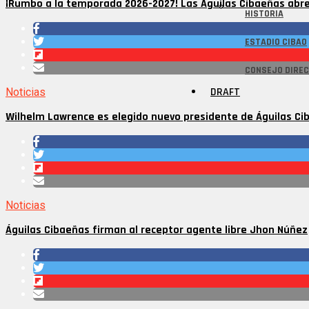
¡Rumbo a la temporada 2026-2027! Las Águilas Cibaeñas abr
HISTORIA
ESTADIO CIBAO
CONSEJO DIREC
DRAFT
Noticias
Wilhelm Lawrence es elegido nuevo presidente de Águilas Ci
Noticias
Águilas Cibaeñas firman al receptor agente libre Jhon Núñez