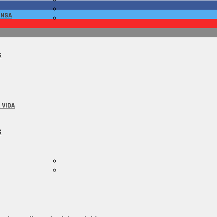
ENSA
S
 VIDA
S