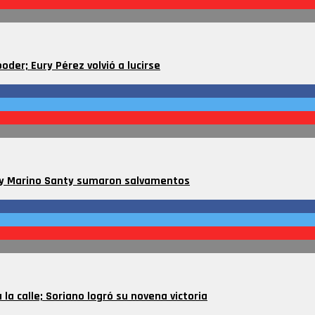
oder; Eury Pérez volvió a lucirse
z y Marino Santy sumaron salvamentos
la calle; Soriano logró su novena victoria