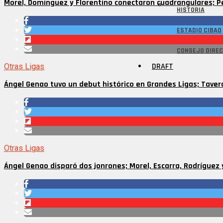
Morel, Domínguez y Florentino conectaron cuadrangulares; P
HISTORIA
ESTADIO CIBAO
CONSEJO DIREC
DRAFT
Otras Ligas
Ángel Genao tuvo un debut histórico en Grandes Ligas; Taver
Otras Ligas
Ángel Genao disparó dos jonrones; Morel, Escarra, Rodríguez 