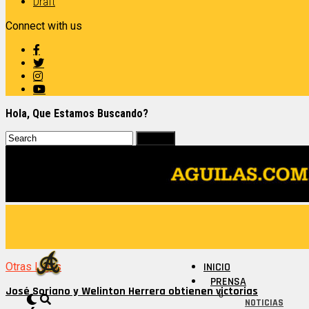
Draft
Connect with us
Hola, Que Estamos Buscando?
Otras Ligas
INICIO
PRENSA
José Soriano y Welinton Herrera obtienen victorias
NOTICIAS