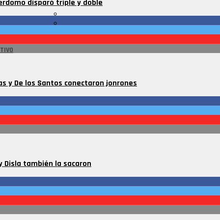
erdomo disparó triple y doble
TIVO
as y De los Santos conectaron jonrones
y Disla también la sacaron