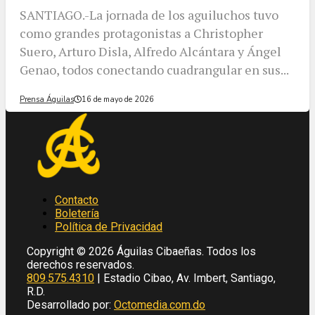
SANTIAGO.-La jornada de los aguiluchos tuvo
como grandes protagonistas a Christopher
Suero, Arturo Disla, Alfredo Alcántara y Ángel
Genao, todos conectando cuadrangular en sus...
Prensa Águilas
16 de mayo de 2026
Contacto
Boletería
Política de Privacidad
Copyright © 2026 Águilas Cibaeñas. Todos los
derechos reservados.
809.575.4310
| Estadio Cibao, Av. Imbert, Santiago,
R.D.
Desarrollado por:
Octomedia.com.do