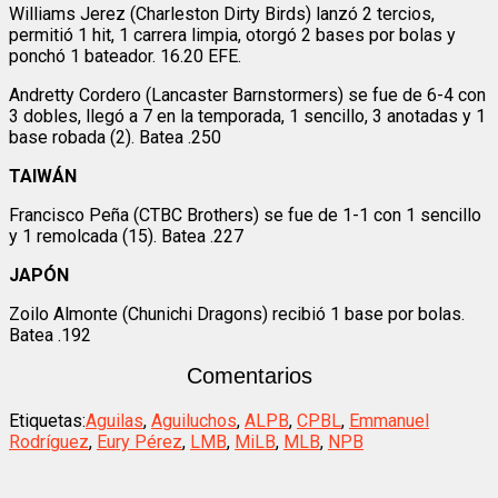
Williams Jerez (Charleston Dirty Birds) lanzó 2 tercios,
permitió 1 hit, 1 carrera limpia, otorgó 2 bases por bolas y
ponchó 1 bateador. 16.20 EFE.
Andretty Cordero (Lancaster Barnstormers) se fue de 6-4 con
3 dobles, llegó a 7 en la temporada, 1 sencillo, 3 anotadas y 1
base robada (2). Batea .250
TAIWÁN
Francisco Peña (CTBC Brothers) se fue de 1-1 con 1 sencillo
y 1 remolcada (15). Batea .227
JAPÓN
Zoilo Almonte (Chunichi Dragons) recibió 1 base por bolas.
Batea .192
Comentarios
Etiquetas:
Aguilas
,
Aguiluchos
,
ALPB
,
CPBL
,
Emmanuel
Rodríguez
,
Eury Pérez
,
LMB
,
MiLB
,
MLB
,
NPB