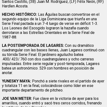
Santos Castillo, (3B) Juan M. Rodríguez, (LF) Félix Neón, (RF)
Hardlen Acosta.
HECHO HISTÓRICO:
Las Águilas buscan convertirse en el
segundo equipo de la Liga Dominicana que triunfa en una
Serie Final pactada a un 7-4 luego de verse en déficit 1-3.
Los Leones del Escogido lograron la hazaña cuando
derrotaron a las Estrellas Orientales en la Serie Final de
1987-88.
LA POSTEMPORADA DE LAGARES:
Con su dramático
cuadrangular con las bases llenas, Juan Lagares continuó con
su tórrida Serie Final. El jardinero aguilucho batea
.400/.423/.760 con dos cuadrangulares y ocho carreras
impulsadas. Entre serie regular y post-temporada, Lagares
batea un astronómico .529 con hombres en posición de
anotar.
YUNESKY MAYA:
Ponchó a siete rivales en el partido de ayer
y totaliza 11 en la final, colocándose como líder en ese
importante departamento de pitcheo.
JOE VAN METER:
Fue clave en la victoria de ayer para los
amarillos, cuando entró y sacó tres ceros corridos, frenando