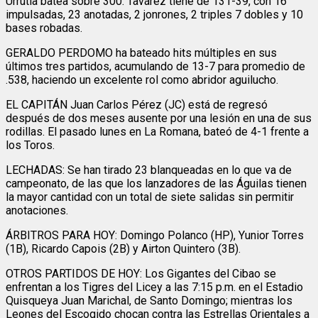
Urrutia batea sobre 300. Tavárez tiene de 131-39, con 16
impulsadas, 23 anotadas, 2 jonrones, 2 triples 7 dobles y 10
bases robadas.
GERALDO PERDOMO ha bateado hits múltiples en sus
últimos tres partidos, acumulando de 13-7 para promedio de
.538, haciendo un excelente rol como abridor aguilucho.
EL CAPITÁN Juan Carlos Pérez (JC) está de regresó
después de dos meses ausente por una lesión en una de sus
rodillas. El pasado lunes en La Romana, bateó de 4-1 frente a
los Toros.
LECHADAS: Se han tirado 23 blanqueadas en lo que va de
campeonato, de las que los lanzadores de las Águilas tienen
la mayor cantidad con un total de siete salidas sin permitir
anotaciones.
ÁRBITROS PARA HOY: Domingo Polanco (HP), Yunior Torres
(1B), Ricardo Capois (2B) y Airton Quintero (3B).
OTROS PARTIDOS DE HOY: Los Gigantes del Cibao se
enfrentan a los Tigres del Licey a las 7:15 p.m. en el Estadio
Quisqueya Juan Marichal, de Santo Domingo; mientras los
Leones del Escogido chocan contra las Estrellas Orientales a