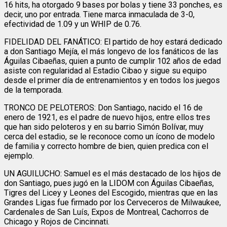
16 hits, ha otorgado 9 bases por bolas y tiene 33 ponches, es
decir, uno por entrada. Tiene marca inmaculada de 3-0,
efectividad de 1.09 y un WHIP de 0.76.
FIDELIDAD DEL FANÁTICO: El partido de hoy estará dedicado
a don Santiago Mejía, el más longevo de los fanáticos de las
Águilas Cibaeñas, quien a punto de cumplir 102 años de edad
asiste con regularidad al Estadio Cibao y sigue su equipo
desde el primer día de entrenamientos y en todos los juegos
de la temporada.
TRONCO DE PELOTEROS: Don Santiago, nacido el 16 de
enero de 1921, es el padre de nuevo hijos, entre ellos tres
que han sido peloteros y en su barrio Simón Bolívar, muy
cerca del estadio, se le reconoce como un ícono de modelo
de familia y correcto hombre de bien, quien predica con el
ejemplo.
UN AGUILUCHO: Samuel es el más destacado de los hijos de
don Santiago, pues jugó en la LIDOM con Águilas Cibaeñas,
Tigres del Licey y Leones del Escogido, mientras que en las
Grandes Ligas fue firmado por los Cerveceros de Milwaukee,
Cardenales de San Luís, Expos de Montreal, Cachorros de
Chicago y Rojos de Cincinnati.