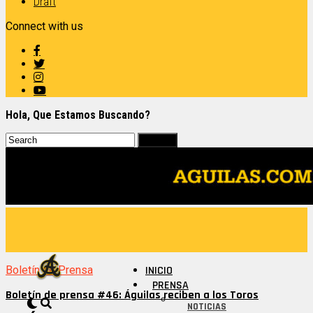
Draft
Connect with us
Hola, Que Estamos Buscando?
Boletín de Prensa
INICIO
PRENSA
Boletín de prensa #46: Águilas reciben a los Toros
NOTICIAS