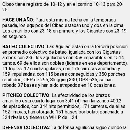
Cibao tiene registro de 10-12 y en el camino 10-13 para 20-
25.
HACE UN AÑO:
Para esta misma fecha en la temporada
pasada, los equipos del Cibao estaban uno y dos en la cima.
Los amarillos con 23-18 en primero y los Gigantes con 23-19
en segundo.
BATEO COLECTIVO:
Las Águilas están en la tercera posición
en promedio colectivo de bateo, igualada con los Gigantes,
ambos con 236, los aguiluchos con 358 imparables en 1514
turnos, 69 de ellos son dobles (líderes en ese departamento),
11 triples, 17 cuadrangulares, con 175 carreras anotadas y
159 impulsadas, con 115 bases conseguidas y 350 ponches
recibidos, OBP de 295, Slugging 330, OPS 625, se han
robado 37 bases y han sido atrapados en 10 ocasiones.
PITCHEO COLECTIVO:
La efectividad de los brazos
amarillos está cuarto lugar con 3,41 (4), han lanzando 400.2
de episodios, con 344 hits permitidos, 171 carreras, de ellas
152 limpias, han otorgado 151 bases por bolas, ponchado a
324 rivales y tienen un WHIP de 1.24.
DEFENSA COLECTIVA:
La defensa aguilucha sigue siendo la