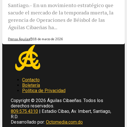
​Santiago.– En un movimiento estratégico que
sacude el mercado de la temporada muerta, la
gerencia de Operaciones de Béisbol de las
Águilas Cibaeñas ha...
Prensa Águilas
18 de marzo de 2026
Contacto
Boletería
Política de Privacidad
Copyright © 2026 Águilas Cibaeñas. Todos los
derechos reservados.
809.575.4310
| Estadio Cibao, Av. Imbert, Santiago,
R.D.
Desarrollado por:
Octomedia.com.do