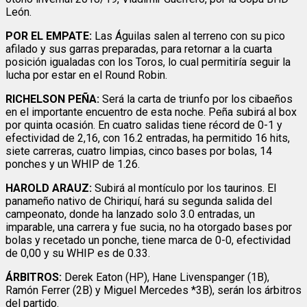
León.
POR EL EMPATE:
Las Águilas salen al terreno con su pico
afilado y sus garras preparadas, para retornar a la cuarta
posición igualadas con los Toros, lo cual permitiría seguir la
lucha por estar en el Round Robin.
RICHELSON PEÑA:
Será la carta de triunfo por los cibaeños
en el importante encuentro de esta noche. Peña subirá al box
por quinta ocasión. En cuatro salidas tiene récord de 0-1 y
efectividad de 2,16, con 16.2 entradas, ha permitido 16 hits,
siete carreras, cuatro limpias, cinco bases por bolas, 14
ponches y un WHIP de 1.26.
HAROLD ARAUZ:
Subirá al montículo por los taurinos. El
panameño nativo de Chiriquí, hará su segunda salida del
campeonato, donde ha lanzado solo 3.0 entradas, un
imparable, una carrera y fue sucia, no ha otorgado bases por
bolas y recetado un ponche, tiene marca de 0-0, efectividad
de 0,00 y su WHIP es de 0.33.
ÁRBITROS:
Derek Eaton (HP), Hane Livenspanger (1B),
Ramón Ferrer (2B) y Miguel Mercedes *3B), serán los árbitros
del partido.