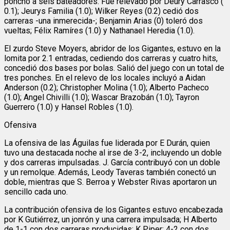
ponchó a seis bateadores. Fue relevado por Deury Carrasco (
0.1); Jeurys Familia (1.0); Wilker Reyes (0.2) cedió dos
carreras -una inmerecida-; Benjamin Arias (0) toleró dos
vueltas; Félix Ramíres (1.0) y Nathanael Heredia (1.0).
​El zurdo Steve Moyers, abridor de los Gigantes, estuvo en la
lomita por 2.1 entradas, cediendo dos carreras y cuatro hits,
concedió dos bases por bolas. Salió del juego con un total de
tres ponches. En el relevo de los locales incluyó a Aidan
Anderson (0.2); Christopher Molina (1.0); Alberto Pacheco
(1.0); Angel Chivilli (1.0); Wascar Brazobán (1.0); Tayron
Guerrero (1.0) y Hansel Robles (1.0).
Ofensiva
La ofensiva de las Águilas fue liderada por E Durán, quien
tuvo una destacada noche al irse de 3-2, incluyendo un doble
y dos carreras impulsadas. J. García contribuyó con un doble
y un remolque. Además, Leody Taveras también conectó un
doble, mientras que S. Berroa y Webster Rivas aportaron un
sencillo cada uno.
​La contribución ofensiva de los Gigantes estuvo encabezada
por K Gutiérrez, un jonrón y una carrera impulsada; H Alberto
de 1-1 con dos carreras producidas; K Piper: 4-2 con dos