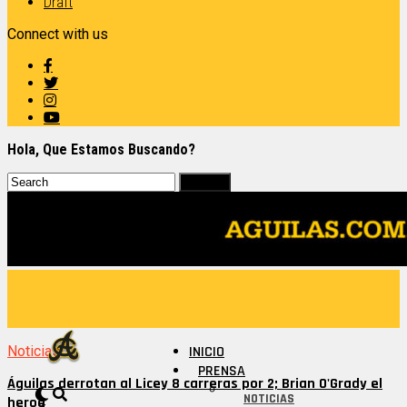
Draft
Connect with us
Hola, Que Estamos Buscando?
Noticias
INICIO
PRENSA
Águilas derrotan al Licey 8 carreras por 2; Brian O'Grady el
NOTICIAS
heroe