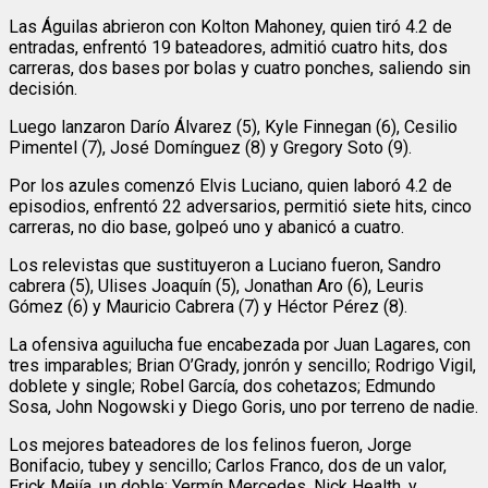
Las Águilas abrieron con Kolton Mahoney, quien tiró 4.2 de
entradas, enfrentó 19 bateadores, admitió cuatro hits, dos
carreras, dos bases por bolas y cuatro ponches, saliendo sin
decisión.
Luego lanzaron Darío Álvarez (5), Kyle Finnegan (6), Cesilio
Pimentel (7), José Domínguez (8) y Gregory Soto (9).
Por los azules comenzó Elvis Luciano, quien laboró 4.2 de
episodios, enfrentó 22 adversarios, permitió siete hits, cinco
carreras, no dio base, golpeó uno y abanicó a cuatro.
Los relevistas que sustituyeron a Luciano fueron, Sandro
cabrera (5), Ulises Joaquín (5), Jonathan Aro (6), Leuris
Gómez (6) y Mauricio Cabrera (7) y Héctor Pérez (8).
La ofensiva aguilucha fue encabezada por Juan Lagares, con
tres imparables; Brian O’Grady, jonrón y sencillo; Rodrigo Vigil,
doblete y single; Robel García, dos cohetazos; Edmundo
Sosa, John Nogowski y Diego Goris, uno por terreno de nadie.
Los mejores bateadores de los felinos fueron, Jorge
Bonifacio, tubey y sencillo; Carlos Franco, dos de un valor,
Erick Mejía, un doble; Yermín Mercedes, Nick Health. y