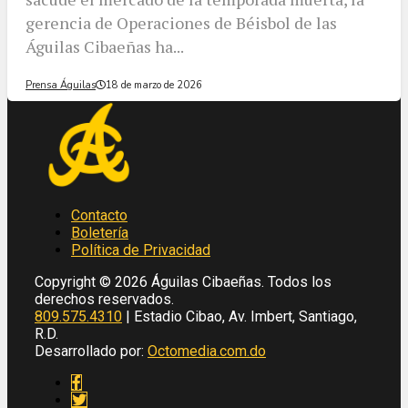
gerencia de Operaciones de Béisbol de las
Águilas Cibaeñas ha...
Prensa Águilas
18 de marzo de 2026
Contacto
Boletería
Política de Privacidad
Copyright © 2026 Águilas Cibaeñas. Todos los
derechos reservados.
809.575.4310
| Estadio Cibao, Av. Imbert, Santiago,
R.D.
Desarrollado por:
Octomedia.com.do