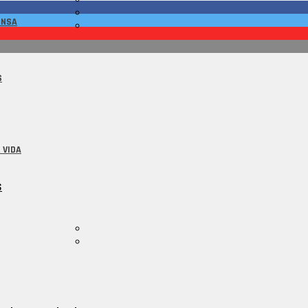
ENSA
S
 VIDA
S