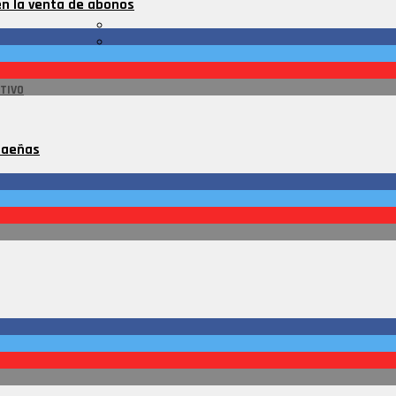
en la venta de abonos
TIVO
baeñas