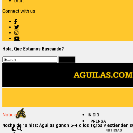
Draft
Connect with us
Hola, Que Estamos Buscando?
Noticias
INICIO
PRENSA
Noche de 10 hits: Águilas ganan 6-4 a los Toros y extienden 
NOTICIAS