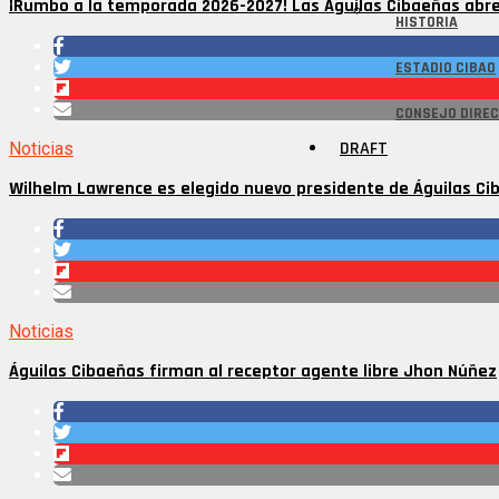
¡Rumbo a la temporada 2026-2027! Las Águilas Cibaeñas abr
HISTORIA
ESTADIO CIBAO
CONSEJO DIREC
DRAFT
Noticias
Wilhelm Lawrence es elegido nuevo presidente de Águilas Ci
Noticias
Águilas Cibaeñas firman al receptor agente libre Jhon Núñez