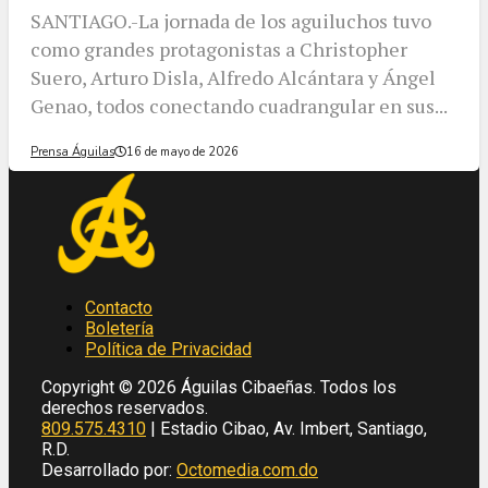
SANTIAGO.-La jornada de los aguiluchos tuvo
como grandes protagonistas a Christopher
Suero, Arturo Disla, Alfredo Alcántara y Ángel
Genao, todos conectando cuadrangular en sus...
Prensa Águilas
16 de mayo de 2026
Contacto
Boletería
Política de Privacidad
Copyright © 2026 Águilas Cibaeñas. Todos los
derechos reservados.
809.575.4310
| Estadio Cibao, Av. Imbert, Santiago,
R.D.
Desarrollado por:
Octomedia.com.do