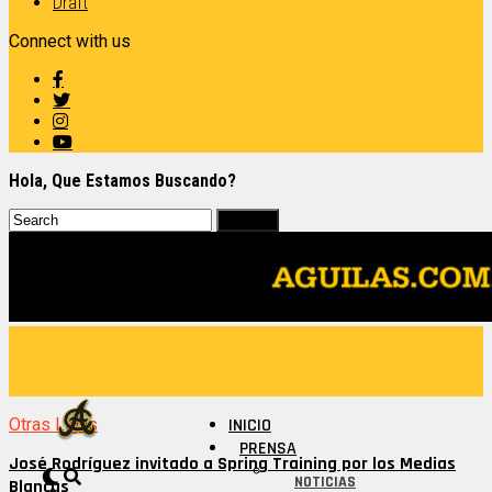
Draft
Connect with us
Hola, Que Estamos Buscando?
Otras Ligas
INICIO
PRENSA
José Rodríguez invitado a Spring Training por los Medias
NOTICIAS
Blancas