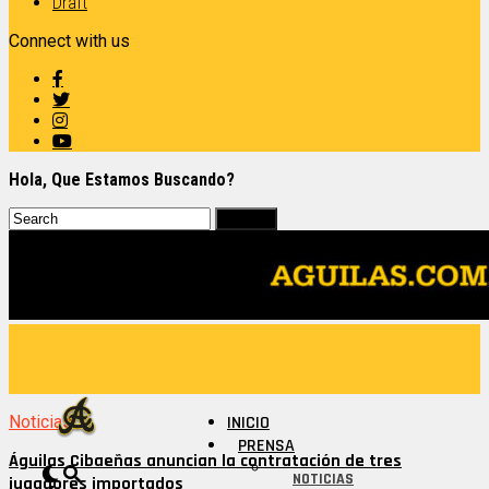
Draft
Connect with us
Hola, Que Estamos Buscando?
Noticias
INICIO
PRENSA
Águilas Cibaeñas anuncian la contratación de tres
NOTICIAS
jugadores importados