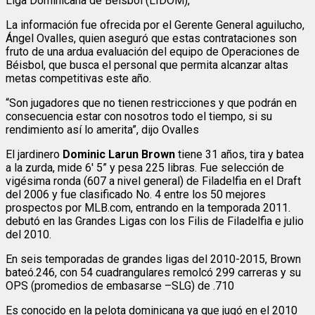
Liga Dominicana de Béisbol (LIDOM),
La información fue ofrecida por el Gerente General aguilucho,
Ángel Ovalles, quien aseguró que estas contrataciones son
fruto de una ardua evaluación del equipo de Operaciones de
Béisbol, que busca el personal que permita alcanzar altas
metas competitivas este año.
“Son jugadores que no tienen restricciones y que podrán en
consecuencia estar con nosotros todo el tiempo, si su
rendimiento así lo amerita”, dijo Ovalles
El jardinero
Dominic Larun Brown
tiene 31 años, tira y batea
a la zurda, mide 6′ 5” y pesa 225 libras. Fue selección de
vigésima ronda (607 a nivel general) de Filadelfia en el Draft
del 2006 y fue clasificado No. 4 entre los 50 mejores
prospectos por MLB.com, entrando en la temporada 2011.
debutó en las Grandes Ligas con los Filis de Filadelfia e julio
del 2010.
En seis temporadas de grandes ligas del 2010-2015, Brown
bateó.246, con 54 cuadrangulares remolcó 299 carreras y su
OPS (promedios de embasarse –SLG) de .710
Es conocido en la pelota dominicana ya que jugó en el 2010